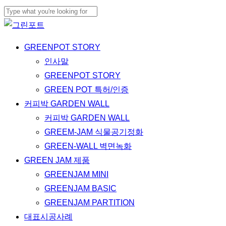
Skip
to
Close
main
Search
Menu
GREENPOT STORY
content
인사말
GREENPOT STORY
GREEN POT 특허/인증
커피박 GARDEN WALL
커피박 GARDEN WALL
GREEM-JAM 식물공기정화
GREEN-WALL 벽면녹화
GREEN JAM 제품
GREENJAM MINI
GREENJAM BASIC
GREENJAM PARTITION
대표시공사례